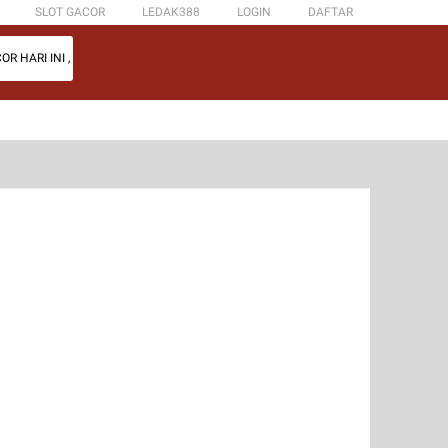
SLOT GACOR
LEDAK388
LOGIN
DAFTAR
RI INI , LEDAK388 LINK ALTERNATIF LEDAK SLOT.